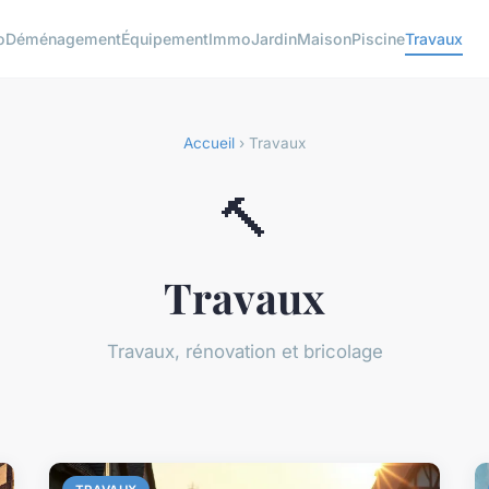
o
Déménagement
Équipement
Immo
Jardin
Maison
Piscine
Travaux
Accueil
› Travaux
🔨
Travaux
Travaux, rénovation et bricolage