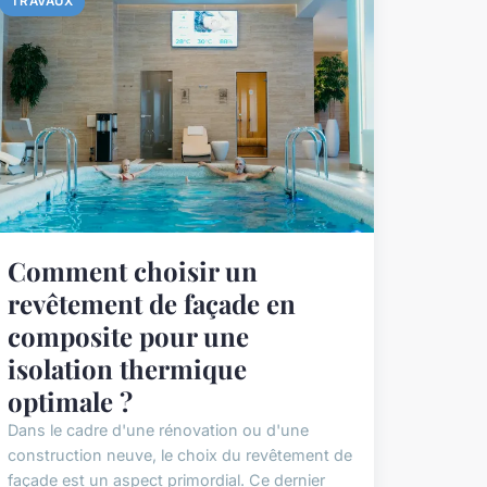
TRAVAUX
Comment choisir un
revêtement de façade en
composite pour une
isolation thermique
optimale ?
Dans le cadre d'une rénovation ou d'une
construction neuve, le choix du revêtement de
façade est un aspect primordial. Ce dernier